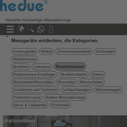
Hersteller hochwertiger Messwerkzeuge
Messgeräte entdecken, die Kategorien.
Anreissgeräte
Winkel
Zimmermannswinkel
Schmiegen
Winkelmesser
Rotationslaser
Nivelliere
Linienlaser
Rotationslaser-Empfänger
Nivellierzubehör
Stative
Massbänder/Messstäbe
Messräder
Messschieber
Schablonen und Tastlehren
Schlauchwaagen
Wasserwaagen
Positionier-Laser
Andere Messwerkzeuge
Akkus & Ladegeräte
Ersatzteile
Rotationslaser