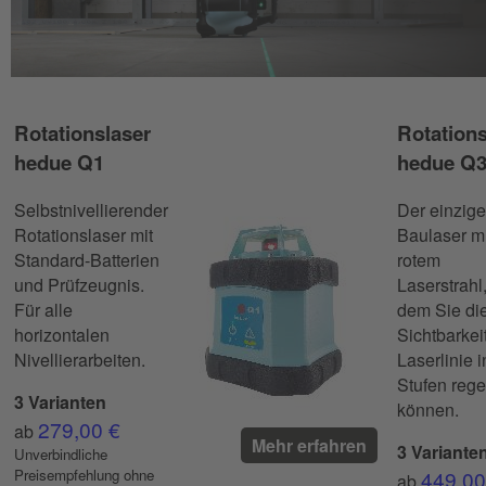
Rotationslaser
Rotations
hedue Q1
hedue Q
Selbstnivellierender
Der einzige
Rotationslaser mit
Baulaser mi
Standard-Batterien
rotem
und Prüfzeugnis.
Laserstrahl,
Für alle
dem Sie di
horizontalen
Sichtbarkei
Nivellierarbeiten.
Laserlinie 
Stufen rege
3 Varianten
können.
279,00 €
ab
Mehr erfahren
3 Variante
Unverbindliche
Preisempfehlung ohne
449,00
ab