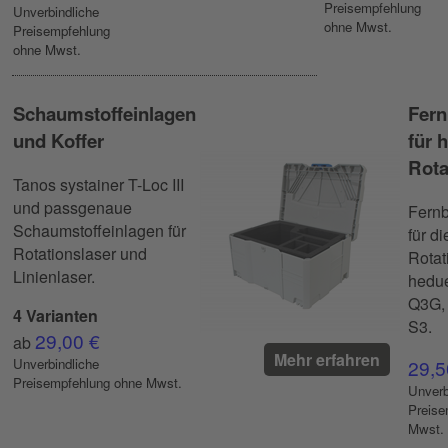
Preisempfehlung
Unverbindliche
ohne Mwst.
Preisempfehlung
ohne Mwst.
Schaumstoffeinlagen
Fern
und Koffer
für 
Rota
Tanos systainer T-Loc III
und passgenaue
Fern
Schaumstoffeinlagen für
für di
Rotationslaser und
Rotat
Linienlaser.
hedue
Q3G,
4 Varianten
S3.
29,00 €
ab
Mehr erfahren
Unverbindliche
29,5
Preisempfehlung ohne Mwst.
Unverb
Preise
Mwst.