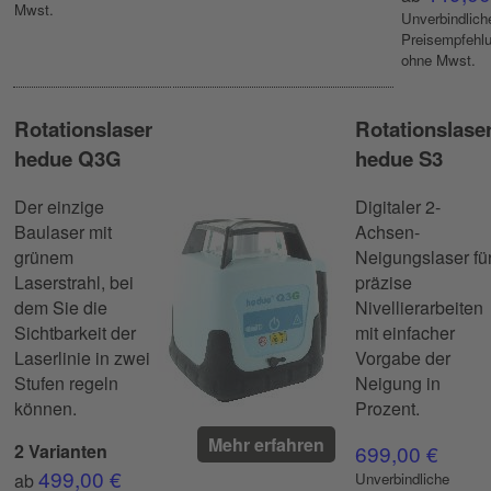
Mwst.
Unverbindlich
Preisempfehl
ohne Mwst.
Rotationslaser
Rotationslase
hedue Q3G
hedue S3
Der einzige
Digitaler 2-
Baulaser mit
Achsen-
grünem
Neigungslaser fü
Laserstrahl, bei
präzise
dem Sie die
Nivellierarbeiten
Sichtbarkeit der
mit einfacher
Laserlinie in zwei
Vorgabe der
Stufen regeln
Neigung in
können.
Prozent.
Mehr erfahren
2 Varianten
699,00 €
499,00 €
ab
Unverbindliche