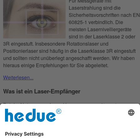
Für Messgeräte mit
Laserstrahlung sind die
Sicherheitsvorschriften nach EN
60825-1 verbindlich. Die
meisten Lasernivelliergeräte
sind in der Laserklasse 2 oder
3R eingestuft. Insbesondere Rotationslaser und
Positionierlaser sind häufig in die Laserklasse 3R eingestuft
und sollten nicht unüberlegt angeschafft werden. Wir haben
hieraus einige Empfehlungen für Sie abgeleitet.
Weiterlesen...
Was ist ein Laser-Empfänger
Bei der Nutzung von Laser-Vermessungsgeräten wie zum
Beispiel, Rotationslaser und Linienlaser, tritt immer wieder ein
Problem auf: Bei zunehmender Helligkeit, ob durch
Sonnenlicht oder auch duch künstliches Licht, wird das
Laserlicht abgeschwächt und ist mit dem bloßen Auge