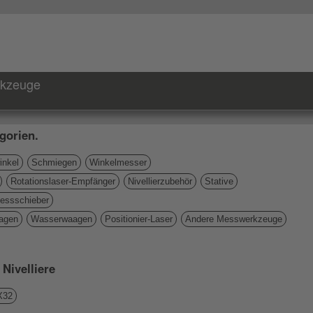
rkzeuge
gorien.
nkel
Schmiegen
Winkelmesser
Rotationslaser-Empfänger
Nivellierzubehör
Stative
essschieber
agen
Wasserwaagen
Positionier-Laser
Andere Messwerkzeuge
 Nivelliere
X32