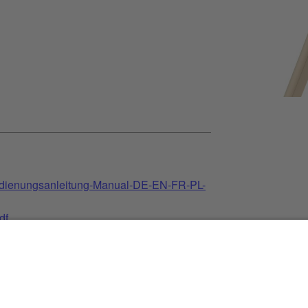
dienungsanleitung-Manual-DE-EN-FR-PL-
df
-DE.pdf