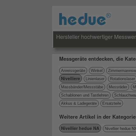
Hersteller hochwertiger Messwe
Messgeräte entdecken, die Kate
Anreissgeräte
Winkel
Zimmermannswi
Nivelliere
Linienlaser
Rotationslaser
Massbänder/Messstäbe
Messräder
M
Schablonen und Tastlehren
Schlauchwa
Akkus & Ladegeräte
Ersatzteile
Weitere Artikel in der Kategorie
Nivellier hedue NA
Nivellier hedue N