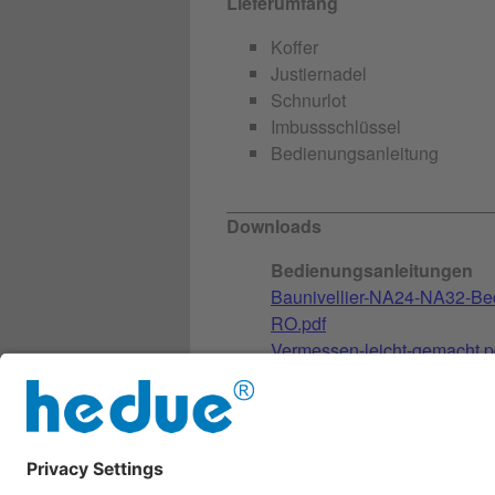
Lieferumfang
Koffer
Justiernadel
Schnurlot
Imbussschlüssel
Bedienungsanleitung
Downloads
Bedienungsanleitungen
Baunivellier-NA24-NA32-Be
RO.pdf
Vermessen-leicht-gemacht.p
Weitere Infos
N106_Produktbeschreibung
Sicherheitsdatenblatt