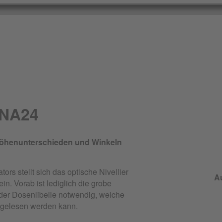
 NA24
Höhenunterschieden und Winkeln
s stellt sich das optische Nivellier
A
n. Vorab ist lediglich die grobe
s der Dosenlibelle notwendig, welche
bgelesen werden kann.