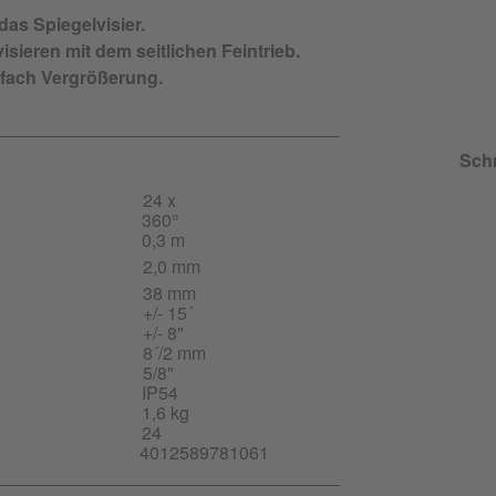
das Spiegelvisier.
sieren mit dem seitlichen Feintrieb.
fach Vergrößerung.
Schn
24 x
360°
0,3 m
2,0 mm
38 mm
+/- 15´
+/- 8"
8´/2 mm
5/8"
IP54
1,6 kg
24
4012589781061